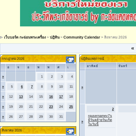
เว็บบอร์ด กะฉ่อนพระเครื่อง
>
ปฎิทิน
>
Community Calendar
> สิงหาคม 2026
«
กรกฎาคม 2026
ปฎิทินเหตุการณ์
อาทิตย์
จันทร์
อ
จ
อ
พ
พ
ศ
เ
»
1
2
3
4
»
5
6
7
8
9
10
11
»
»
12
13
14
15
16
17
18
»
19
20
21
22
23
24
25
2
rqusernamev7's
»
26
27
28
29
30
31
มีวันคล้ายวันเกิด
»
ในวันนี้
สิงหาคม 2026