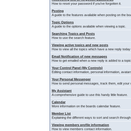
How to reset your password if you've forgotten it.
Posting
A guide to the features avaliable when posting on the bo
Topic Options
A guide to the options avaliable when viewing a topic.
Searching Topics and Posts
How to use the search feature.
Viewing active topics and new posts
How to view all the topics which have a new reply today
Email Notification of new messages
How to get emailed when a new reply is added to a topic
Your Control Panel (My Controls)
Editing contact information, personal information, avata
Your Personal Messenger
How to send personal messages, track them, edit your
My Assistant
A comprehensive guide to use this handy little feature.
Calendar
More information on the boards calendar feature.
Member List
Explaining the different ways to sort and search through
Viewing members profile information
How to view members contact information.