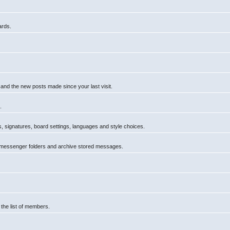
ards.
 and the new posts made since your last visit.
.
rs, signatures, board settings, languages and style choices.
 messenger folders and archive stored messages.
 the list of members.