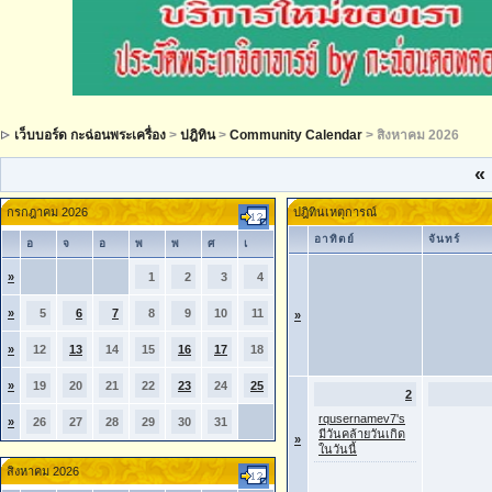
เว็บบอร์ด กะฉ่อนพระเครื่อง
>
ปฎิทิน
>
Community Calendar
> สิงหาคม 2026
«
กรกฎาคม 2026
ปฎิทินเหตุการณ์
อาทิตย์
จันทร์
อ
จ
อ
พ
พ
ศ
เ
»
1
2
3
4
»
5
6
7
8
9
10
11
»
»
12
13
14
15
16
17
18
»
19
20
21
22
23
24
25
2
rqusernamev7's
»
26
27
28
29
30
31
มีวันคล้ายวันเกิด
»
ในวันนี้
สิงหาคม 2026