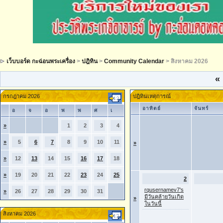
เว็บบอร์ด กะฉ่อนพระเครื่อง
>
ปฎิทิน
>
Community Calendar
> สิงหาคม 2026
«
กรกฎาคม 2026
ปฎิทินเหตุการณ์
อาทิตย์
จันทร์
อ
จ
อ
พ
พ
ศ
เ
»
1
2
3
4
»
5
6
7
8
9
10
11
»
»
12
13
14
15
16
17
18
»
19
20
21
22
23
24
25
2
rqusernamev7's
»
26
27
28
29
30
31
มีวันคล้ายวันเกิด
»
ในวันนี้
สิงหาคม 2026