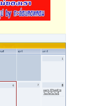
สบดี
ศุกร์
เสาร์
1
7
8
6
oan's มีวันคล้าย
วันเกิดในวันนี้