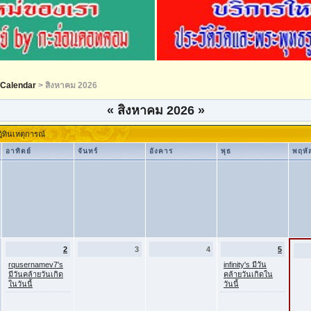
Calendar
> สิงหาคม 2026
«
สิงหาคม 2026
»
ิทินเหตุการณ์
อาทิตย์
จันทร์
อังคาร
พุธ
พฤหั
2
3
4
5
rqusernamev7's
infinity's มีวัน
มีวันคล้ายวันเกิด
คล้ายวันเกิดใน
ในวันนี้
วันนี้