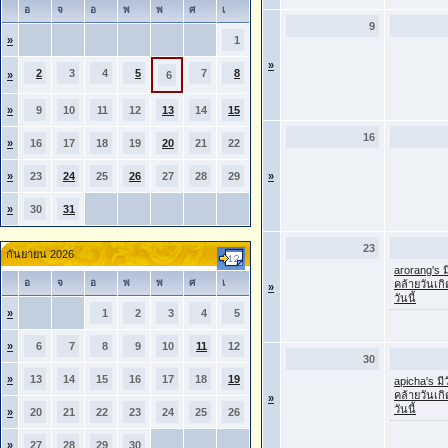
อ
จ
อ
พ
พ
ศ
เ
9
»
1
»
2
3
4
5
7
8
»
6
»
9
10
11
12
13
14
15
16
»
16
17
18
19
20
21
22
»
23
24
25
26
27
28
29
»
»
30
31
23
กันยายน 2026
arorang's ม
อ
จ
อ
พ
พ
ศ
เ
คล้ายวันเก
»
วันนี้
»
1
2
3
4
5
»
6
7
8
9
10
11
12
30
»
13
14
15
16
17
18
19
apicha's มี
คล้ายวันเก
»
วันนี้
»
20
21
22
23
24
25
26
»
27
28
29
30