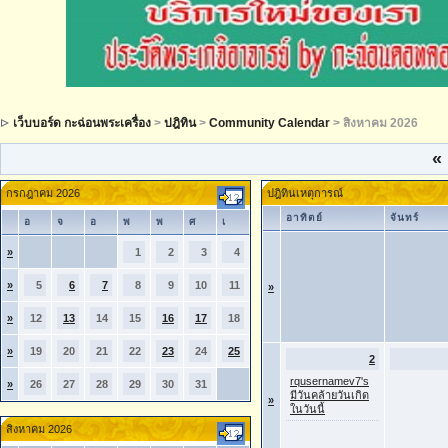
เว็บบอร์ด กะฉ่อนพระเครื่อง
>
ปฎิทิน
>
Community Calendar
> สิงหาคม 2026
«
กรกฎาคม 2026
ปฎิทินเหตุการณ์
อาทิตย์
จันทร์
อ
จ
อ
พ
พ
ศ
เ
»
1
2
3
4
»
5
6
7
8
9
10
11
»
»
12
13
14
15
16
17
18
»
19
20
21
22
23
24
25
2
rqusernamev7's
»
26
27
28
29
30
31
มีวันคล้ายวันเกิด
»
ในวันนี้
สิงหาคม 2026