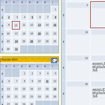
อ
จ
อ
พ
พ
ศ
เ
9
»
1
»
»
2
3
4
5
6
7
8
9
11
12
13
14
15
»
10
16
»
16
17
18
19
20
21
22
»
23
24
25
26
27
28
29
»
»
30
31
23
กันยายน 2026
arorang's ม
อ
จ
อ
พ
พ
ศ
เ
คล้ายวันเก
»
วันนี้
»
1
2
3
4
5
»
6
7
8
9
10
11
12
30
»
13
14
15
16
17
18
19
apicha's มี
คล้ายวันเก
»
วันนี้
»
20
21
22
23
24
25
26
»
27
28
29
30