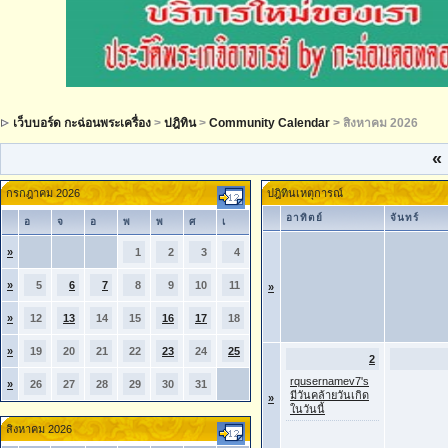
เว็บบอร์ด กะฉ่อนพระเครื่อง
>
ปฎิทิน
>
Community Calendar
> สิงหาคม 2026
«
กรกฎาคม 2026
ปฎิทินเหตุการณ์
อาทิตย์
จันทร์
อ
จ
อ
พ
พ
ศ
เ
»
1
2
3
4
»
5
6
7
8
9
10
11
»
»
12
13
14
15
16
17
18
»
19
20
21
22
23
24
25
2
rqusernamev7's
»
26
27
28
29
30
31
มีวันคล้ายวันเกิด
»
ในวันนี้
สิงหาคม 2026