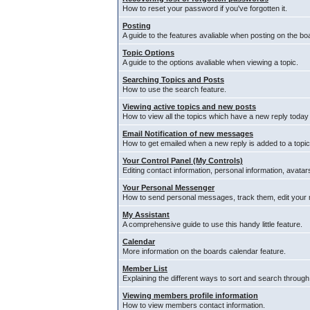
How to reset your password if you've forgotten it.
Posting
A guide to the features avaliable when posting on the bo
Topic Options
A guide to the options avaliable when viewing a topic.
Searching Topics and Posts
How to use the search feature.
Viewing active topics and new posts
How to view all the topics which have a new reply today
Email Notification of new messages
How to get emailed when a new reply is added to a topic
Your Control Panel (My Controls)
Editing contact information, personal information, avata
Your Personal Messenger
How to send personal messages, track them, edit your
My Assistant
A comprehensive guide to use this handy little feature.
Calendar
More information on the boards calendar feature.
Member List
Explaining the different ways to sort and search through
Viewing members profile information
How to view members contact information.