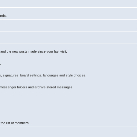
ards.
 and the new posts made since your last visit.
.
rs, signatures, board settings, languages and style choices.
 messenger folders and archive stored messages.
 the list of members.