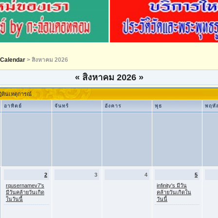
Calendar
> สิงหาคม 2026
«
สิงหาคม 2026
»
ิทินเหตุการณ์
อาทิตย์
จันทร์
อังคาร
พุธ
พฤหั
2
3
4
5
rqusernamev7's
infinity's มีวัน
มีวันคล้ายวันเกิด
คล้ายวันเกิดใน
ในวันนี้
วันนี้