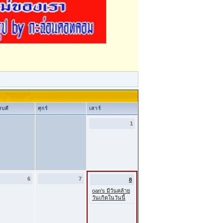
สบดี
ศุกร์
เสาร์
1
6
7
8
oan's มีวันคล้าย
วันเกิดในวันนี้