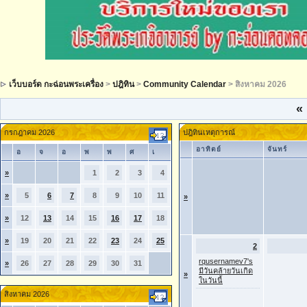
เว็บบอร์ด กะฉ่อนพระเครื่อง
>
ปฎิทิน
>
Community Calendar
> สิงหาคม 2026
«
กรกฎาคม 2026
ปฎิทินเหตุการณ์
อาทิตย์
จันทร์
อ
จ
อ
พ
พ
ศ
เ
»
1
2
3
4
»
5
6
7
8
9
10
11
»
»
12
13
14
15
16
17
18
»
19
20
21
22
23
24
25
2
rqusernamev7's
»
26
27
28
29
30
31
มีวันคล้ายวันเกิด
»
ในวันนี้
สิงหาคม 2026