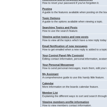
How to reset your password if you've forgotten it.
Posting
A guide to the features avaliable when posting on the bo
Topic Options
A guide to the options avaliable when viewing a topic.
Searching Topics and Posts
How to use the search feature.
Viewing active topics and new posts
How to view all the topics which have a new reply today
Email Notification of new messages
How to get emailed when a new reply is added to a topic
Your Control Panel (My Controls)
Editing contact information, personal information, avata
Your Personal Messenger
How to send personal messages, track them, edit your
My Assistant
A comprehensive guide to use this handy little feature.
Calendar
More information on the boards calendar feature.
Member List
Explaining the different ways to sort and search through
Viewing members profile information
How to view members contact information.