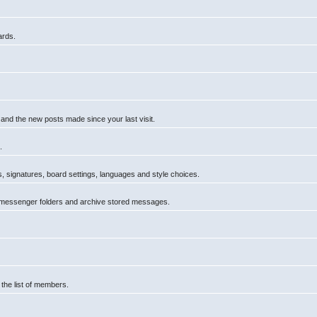
ards.
 and the new posts made since your last visit.
.
rs, signatures, board settings, languages and style choices.
 messenger folders and archive stored messages.
 the list of members.