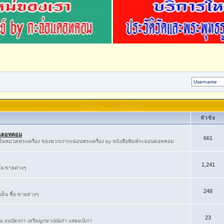
หัวข้อ
่อนดอทคอม
661
ู้ในหมวดพระเครื่อง ของพวกเรากะฉ่อนพระเครื่อง by หนังสือพิมพ์กะฉ่อนดอทคอม
1,241
้อ-ขายต่างๆ
248
็น ซื้อ-ขายต่างๆ
23
่ยน ธนบัตรก่า เหรียญกษาปณ์เก่า แสตมป์เก่า