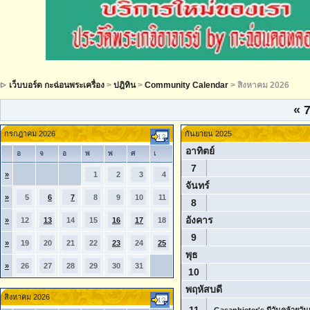
เว็บบอร์ด กะฉ่อนพระเครื่อง
>
ปฎิทิน
>
Community Calendar
> สิงหาคม 2026
«
7
กรกฎาคม 2026
กันยายน 2025
อาทิตย์
อ
จ
อ
พ
พ
ศ
เ
7
»
1
2
3
4
จันทร์
»
5
6
7
8
9
10
11
8
อังคาร
»
12
13
14
15
16
17
18
9
»
19
20
21
22
23
24
25
พุธ
»
26
27
28
29
30
31
10
พฤหัสบดี
สิงหาคม 2026
11
Gasanbieter's มีวันคล้ายวันเ