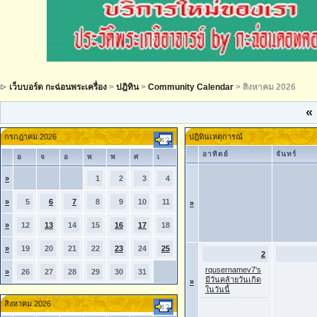
เว็บบอร์ด กะฉ่อนพระเครื่อง
>
ปฎิทิน
>
Community Calendar
> สิงหาคม 2026
«
กรกฎาคม 2026
ปฎิทินเหตุการณ์
อาทิตย์
จันทร์
อ
จ
อ
พ
พ
ศ
เ
»
1
2
3
4
»
5
6
7
8
9
10
11
»
»
12
13
14
15
16
17
18
»
19
20
21
22
23
24
25
2
rqusernamev7's
»
26
27
28
29
30
31
มีวันคล้ายวันเกิด
»
ในวันนี้
สิงหาคม 2026