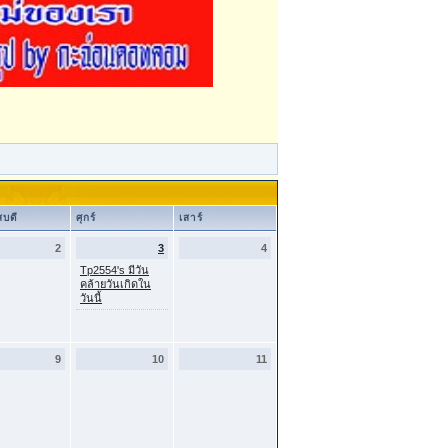
สบดี
ศุกร์
เสาร์
2
3
4
Tp2554's มีวัน
คล้ายวันเกิดใน
วันนี้
9
10
11