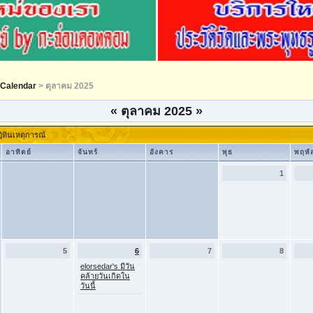
Calendar
> ตุลาคม 2025
«
ตุลาคม 2025
»
ิทินเหตุการณ์
อาทิตย์
จันทร์
อังคาร
พุธ
พฤหั
1
5
6
7
8
elorsedar's มีวัน
คล้ายวันเกิดใน
วันนี้