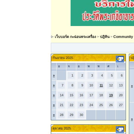
เว็บบอร์ด กะฉ่อนพระเครื่อง
>
ปฎิทิน
>
Community 
กันยายน 2025
ปฎ
อ
จ
อ
พ
พ
ศ
เ
»
1
2
3
4
5
6
»
7
8
9
10
11
12
13
»
»
14
15
16
17
18
19
20
»
21
22
23
24
25
26
27
»
28
29
30
»
ตุลาคม 2025