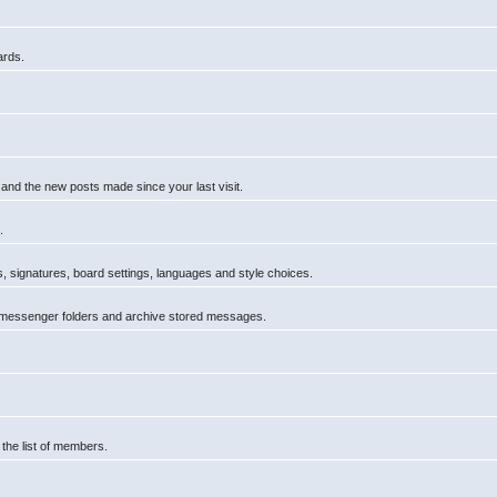
ards.
 and the new posts made since your last visit.
.
rs, signatures, board settings, languages and style choices.
 messenger folders and archive stored messages.
 the list of members.