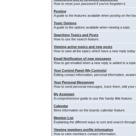
How to reset your password if you've forgotten it.
Posting
A guide to the features avaliable when posting on the bo
Topic Options
A guide to the options avaliable when viewing a topic.
Searching Topics and Posts
How to use the search feature.
Viewing active topics and new posts
How to view all the topics which have a new reply today
Email Notification of new messages
How to get emailed when a new reply is added to a topic
Your Control Panel (My Controls)
Editing contact information, personal information, avata
Your Personal Messenger
How to send personal messages, track them, edit your
My Assistant
A comprehensive guide to use this handy little feature.
Calendar
More information on the boards calendar feature.
Member List
Explaining the different ways to sort and search through
Viewing members profile information
How to view members contact information.