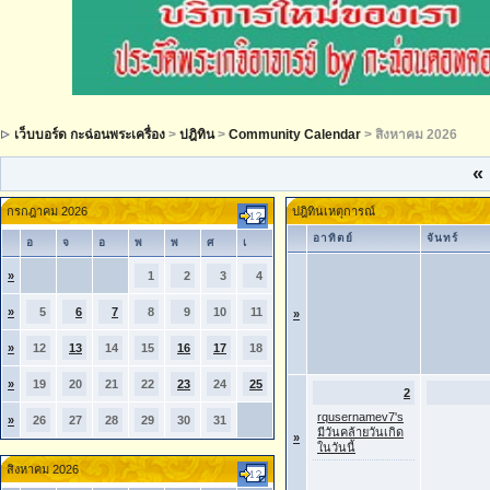
เว็บบอร์ด กะฉ่อนพระเครื่อง
>
ปฎิทิน
>
Community Calendar
> สิงหาคม 2026
«
กรกฎาคม 2026
ปฎิทินเหตุการณ์
อาทิตย์
จันทร์
อ
จ
อ
พ
พ
ศ
เ
»
1
2
3
4
»
5
6
7
8
9
10
11
»
»
12
13
14
15
16
17
18
»
19
20
21
22
23
24
25
2
rqusernamev7's
»
26
27
28
29
30
31
มีวันคล้ายวันเกิด
»
ในวันนี้
สิงหาคม 2026