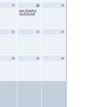
14
15
16
kai's มีวันคล้าย
วันเกิดในวันนี้
21
22
23
28
29
30