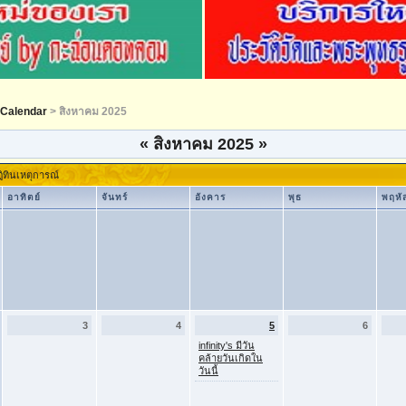
Calendar
> สิงหาคม 2025
«
สิงหาคม 2025
»
ิทินเหตุการณ์
อาทิตย์
จันทร์
อังคาร
พุธ
พฤหั
3
4
5
6
infinity's มีวัน
คล้ายวันเกิดใน
วันนี้