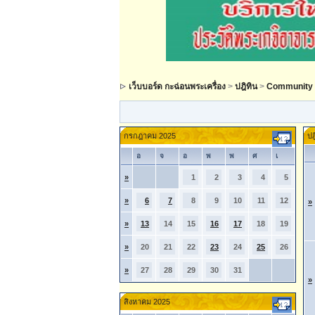
เว็บบอร์ด กะฉ่อนพระเครื่อง
>
ปฎิทิน
>
Community 
กรกฎาคม 2025
ปฎ
อ
จ
อ
พ
พ
ศ
เ
»
1
2
3
4
5
»
6
7
8
9
10
11
12
»
»
13
14
15
16
17
18
19
»
20
21
22
23
24
25
26
»
27
28
29
30
31
»
สิงหาคม 2025