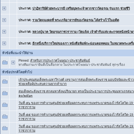
ประกาศ:
ปาฏิหาริย์ด้วยพระบารมี เหรียญพระเจ้าตากชาววัดอรุณ รุ่นแรก ช่วยชีวิ
ประกาศ:
รวมวัตถุมงคลที่ พระเกจิอาจารย์ของวัดอรุณ ได้สร้างไว้ในอดีต
ประกาศ:
หลวงปู่นาค วัดอรุณราชวราราม (วัดแจ้ง) เจ้าตำรับแห่ง ตะกรุดหนังหน้าผ
ประกาศ:
อีกหนึ่งบริการใหม่ของเรา หนังสือพิมพ์กะฉ่อนดอทคอม ในหมวดพระเครื่
หัวข้อที่แนะนำให้อ่าน
Pinned:
สำหรับการประกาศโฆษณา-ประชาสัมพันธ์
ทางทีมงานเรายินดีเป็นสื่อกลาง ในประกาศโฆษณา-ประชาสัมพันธ์ ทุกๆเรื่อง
หัวข้อปรกติโดยทั่วไป
เจ้าประคุณสมเด็จพระมหาวีรวงศ์ เลขานุการสมเด็จพระสังฆราช มอบปัจจัยและข้าว
ช่วยเหลือผู้ประสบความยากลำบาก
สมเด็จพระสังฆราช สกลมหาสังฆปริณายก ทรงเป็นประธานการประชุมมหาเถรสมาคม 
๑๐/๒๕๖๓
วันที่ ๕๖ ของการทำงานศูนย์ช่วยเหลือผลกระทบการแพร่ระบาดของไวรัสโควิด-19 ที
ราชวราราม
วันที่ ๕๕ ของการทำงานศูนย์ช่วยเหลือผลกระทบการแพร่ระบาดของไวรัสโควิด-19 ท
ราชวราราม
วันที่ ๕๔ ของการทำงานศูนย์ช่วยเหลือผลกระทบการแพร่ระบาดของไวรัสโควิด-19 ท
ราชวราราม