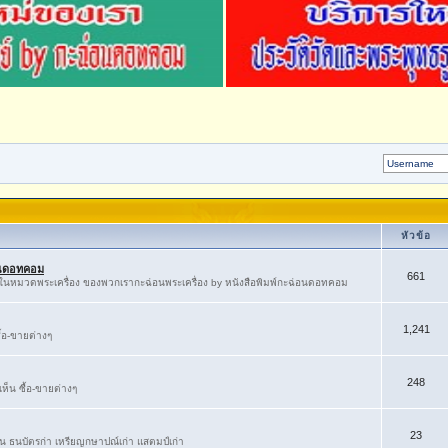
หัวข้อ
่อนดอทคอม
661
ู้ในหมวดพระเครื่อง ของพวกเรากะฉ่อนพระเครื่อง by หนังสือพิมพ์กะฉ่อนดอทคอม
1,241
้อ-ขายต่างๆ
248
็น ซื้อ-ขายต่างๆ
23
่ยน ธนบัตรก่า เหรียญกษาปณ์เก่า แสตมป์เก่า