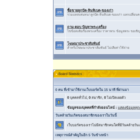
ซื้อขายลูกปัด-หินทิเบต-ของเก่า
รวมแหล่งสนทนาลูกปัด-หินทิเบต-ของเก่า ​แลกเปลี่ยน​ควา
ถาม-ตอบ ปัญหาพระเครื่อง
ไขข้อสงสัยเรื่องพระเครื่อง ราคาพระ ข้อมูลพระ ขอเชิญ
โฆษณาประชาสัมพันธ์
สำหรับโฆษณาประชาสัมพันธ์ ไม่เสียค่าใช้จ่าย
Board Statistics
0 คน ที่เข้ามาใช้งานเว็บบอร์ดใน 15 นาที ที่ผ่านมา
0
บุคคลทั่วไป,
0
สมาชิก,
0
ไม่เปิดเผยตัว
ข้อมูลของบุคคลที่กำลังออนไลน์ :
แสดงข้อมูลทุก
วันคล้ายวันเกิดของสมาชิกของเราในวันนี้
เว็บบอร์ดของเราไม่มีสมาชิกคนใดที่มีวันคล้ายวันเ
เหตุการณ์สำคัญในอีก 5 วันข้างหน้า