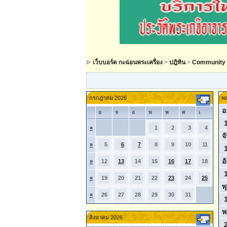
เว็บบอร์ด กะฉ่อนพระเครื่อง
>
ปฎิทิน
>
Community 
กรกฎาคม 2026
พ
อ
อ
จ
อ
พ
พ
ศ
เ
»
1
2
3
4
จ
»
5
6
7
8
9
10
11
อ
»
12
13
14
15
16
17
18
»
19
20
21
22
23
24
25
พ
»
26
27
28
29
30
31
พ
สิงหาคม 2026