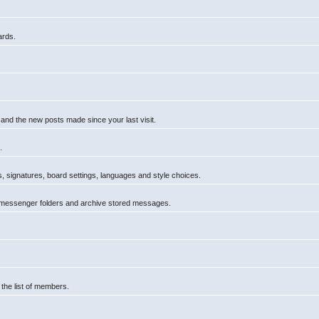
ards.
 and the new posts made since your last visit.
.
rs, signatures, board settings, languages and style choices.
 messenger folders and archive stored messages.
 the list of members.