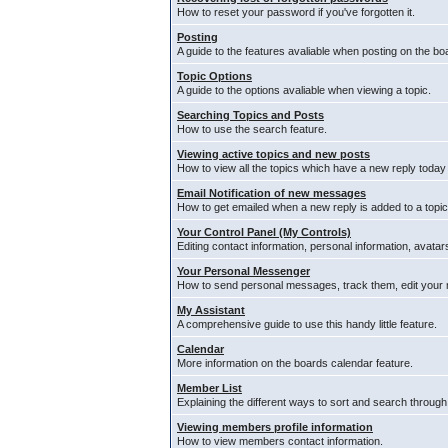
How to reset your password if you've forgotten it.
Posting
A guide to the features avaliable when posting on the bo
Topic Options
A guide to the options avaliable when viewing a topic.
Searching Topics and Posts
How to use the search feature.
Viewing active topics and new posts
How to view all the topics which have a new reply today
Email Notification of new messages
How to get emailed when a new reply is added to a topic
Your Control Panel (My Controls)
Editing contact information, personal information, avata
Your Personal Messenger
How to send personal messages, track them, edit your
My Assistant
A comprehensive guide to use this handy little feature.
Calendar
More information on the boards calendar feature.
Member List
Explaining the different ways to sort and search through
Viewing members profile information
How to view members contact information.